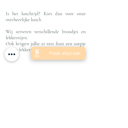
Is het lunchtijd? Kies dan voor onze
overheerlijke lunch
Wij serveren verschillende broodjes en
lekkernijen.
Ook krijgen jullie er vers fruit een soepje
en een lekkere verse jus bij.
Borrelplank
Hebben jullie zin in hartige lekkernijen,
boek dan een heerlijke borrelplank.
De drankjes zijn inclusief!